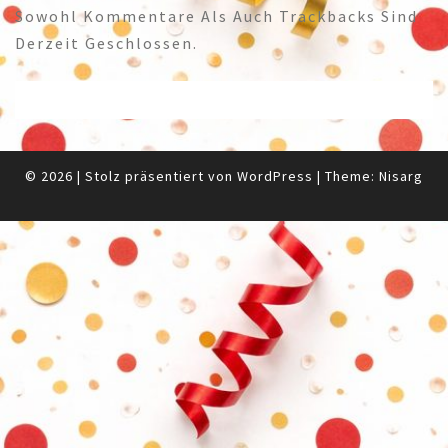
Sowohl Kommentare Als Auch Trackbacks Sind
Derzeit Geschlossen.
© 2026
|
Stolz präsentiert von
WordPress
|
Theme:
Nisarg