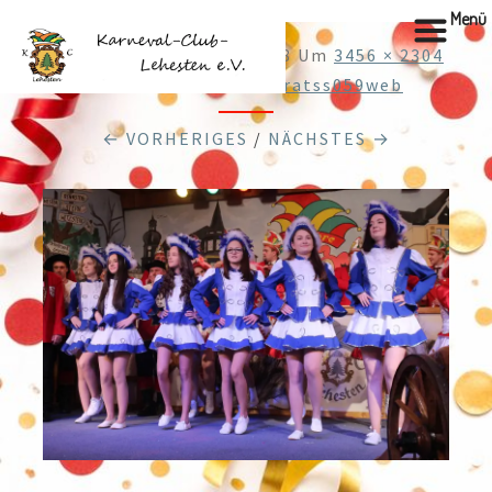
Menü
Veröffentlicht
22.01.2018
Um
3456 × 2304
In
20210120182Elferratss059web
← VORHERIGES
/
NÄCHSTES →