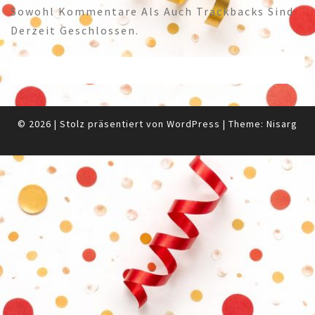
Sowohl Kommentare Als Auch Trackbacks Sind
Derzeit Geschlossen.
© 2026
|
Stolz präsentiert von
WordPress
|
Theme:
Nisarg