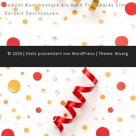
Sowohl Kommentare Als Auch Trackbacks Sind
Derzeit Geschlossen.
© 2026
|
Stolz präsentiert von
WordPress
|
Theme:
Nisarg