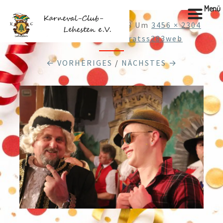
Menü
Veröffentlicht
22.01.2018
Um
3456 × 2304
In
20210120182Elferratss283web
← VORHERIGES
/
NÄCHSTES →